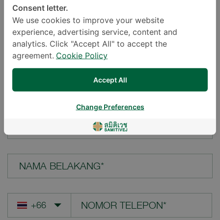
Consent letter.
LOKASI*
We use cookies to improve your website
experience, advertising service, content and
analytics. Click "Accept All" to accept the
agreement.
Cookie Policy
PERTANYAAN ANDA*
Accept All
Change Preferences
NAMA DEPAN*
NAMA BELAKANG*