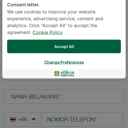
Consent letter.
LOKASI*
We use cookies to improve your website
experience, advertising service, content and
analytics. Click "Accept All" to accept the
agreement.
Cookie Policy
PERTANYAAN ANDA*
Accept All
Change Preferences
NAMA DEPAN*
NAMA BELAKANG*