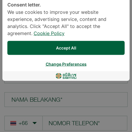
Consent letter.
LOKASI*
We use cookies to improve your website
experience, advertising service, content and
analytics. Click "Accept All" to accept the
agreement.
Cookie Policy
PERTANYAAN ANDA*
Accept All
Change Preferences
NAMA DEPAN*
NAMA BELAKANG*