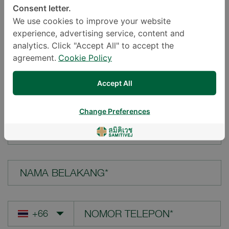
Consent letter.
LOKASI*
We use cookies to improve your website
experience, advertising service, content and
analytics. Click "Accept All" to accept the
agreement.
Cookie Policy
PERTANYAAN ANDA*
Accept All
Change Preferences
NAMA DEPAN*
NAMA BELAKANG*