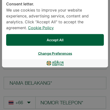
Consent letter.
LOKASI*
We use cookies to improve your website
experience, advertising service, content and
analytics. Click "Accept All" to accept the
agreement.
Cookie Policy
PERTANYAAN ANDA*
Accept All
Change Preferences
NAMA DEPAN*
NAMA BELAKANG*