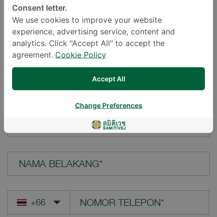
Consent letter.
LOKASI*
We use cookies to improve your website
experience, advertising service, content and
analytics. Click "Accept All" to accept the
agreement.
Cookie Policy
PERTANYAAN ANDA*
Accept All
Change Preferences
NAMA DEPAN*
NAMA BELAKANG*