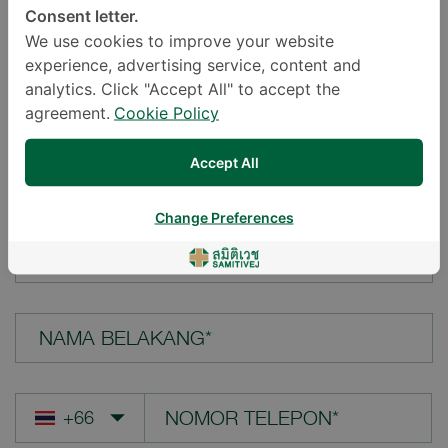
Consent letter.
LOKASI*
We use cookies to improve your website
experience, advertising service, content and
analytics. Click "Accept All" to accept the
agreement.
Cookie Policy
PERTANYAAN ANDA*
Accept All
Change Preferences
NAMA DEPAN*
NAMA BELAKANG*