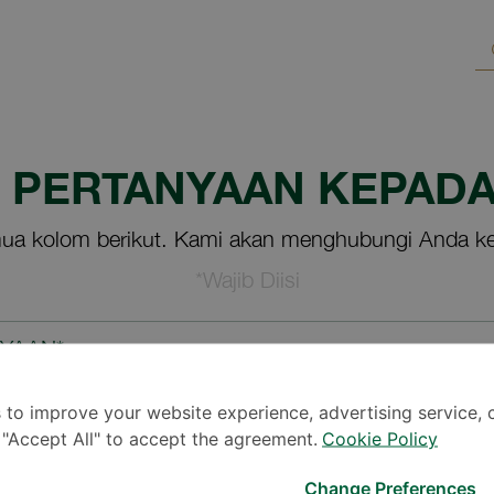
M PERTANYAAN KEPADA
ua kolom berikut. Kami akan menghubungi Anda ke
*Wajib Diisi
NYAAN*
 to improve your website experience, advertising service, 
k "Accept All" to accept the agreement.
Cookie Policy
Change Preferences