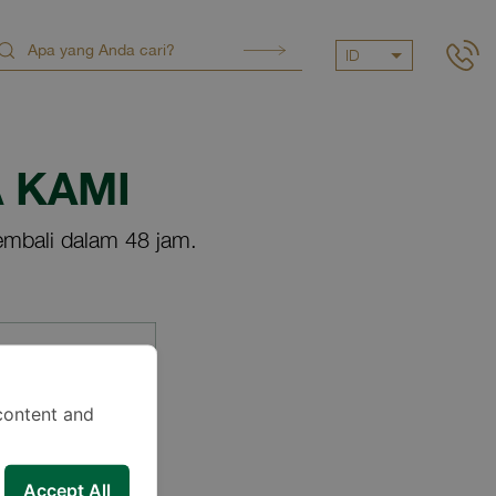
ID
 KAMI
mbali dalam 48 jam.
content and
Accept All