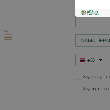
PERTANYAA
Menu
NAMA DEPA
Saya menyetuju
Saya ingin mene