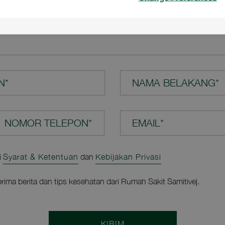
N ANDA*
N*
NAMA BELAKANG*
EMAIL*
i
Syarat & Ketentuan
dan
Kebijakan Privasi
rima berita dan tips kesehatan dari Rumah Sakit Samitivej.
KIRIM