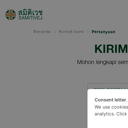
Beranda
Kontak kami
Pertanyaan
KIRI
Mohon lengkapi sem
TIPE PERTA
Consent letter.
We use cookies
LOKASI*
analytics. Clic