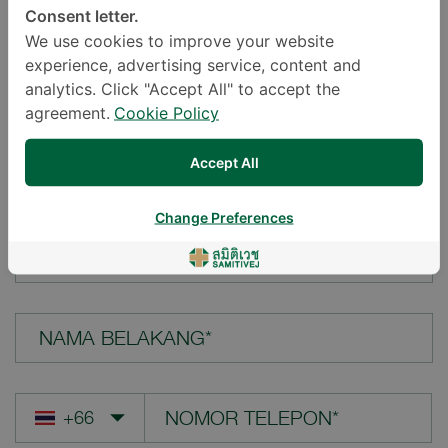
Consent letter.
LOKASI*
We use cookies to improve your website
experience, advertising service, content and
analytics. Click "Accept All" to accept the
agreement.
Cookie Policy
PERTANYAAN ANDA*
Accept All
Change Preferences
NAMA DEPAN*
NAMA BELAKANG*