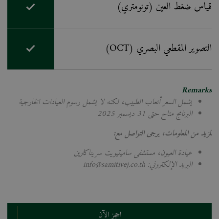
قياس ضغط العين (تونومتري)
التصوير المقطعي البصري (OCT)
Remarks
يشمل السعر أتعاب الطبيب، لكنه لا يشمل رسوم العيادات الخارجية
البرنامج متاح حتى 31 ديسمبر 2025
لمزيد من المعلومات، يرجى التواصل مع:
عيادة العيون، مستشفى ساميتيويت سريناكارين
البريد الإلكتروني: info@samitivej.co.th
احجز الآن