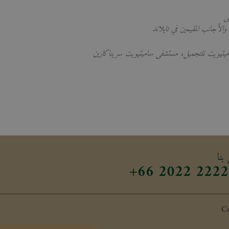
ى
والأجانب المقيمين في تايلاند
اميتيويت للتجميل، مستشفى ساميتيويت سريناكارين
بنا
+66 2022 2222
Co