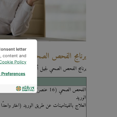
onsent letter.
برنامج الفحص الصحي وتجديد حيوية
, content and
Cookie Policy
برنامج الفحص الصحي لجيل أكثر صحة وتجديد حيوية 
 Preferences
برن
الفحص الصحي (16 عنصر)
|
التفاصيل
وتجديد ح
الوريد
العلاج بالفيتامينات عن طريق الوريد (اختر واحدًا من 4 تركي