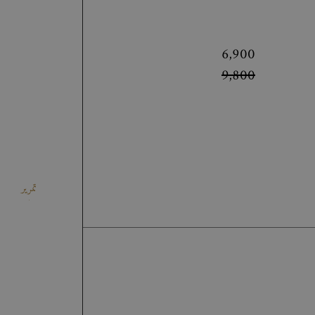
6,900
9,800
تمرير