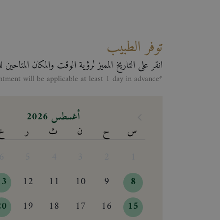
توفر الطبيب
لى التاريخ المميز لرؤية الوقت والمكان المتاحين للطبيب
*Making appontment will be applicable at least 1 day in advance
أغسطس 2026
خ
ر
ث
ن
ح
س
6
5
4
3
2
1
13
12
11
10
9
8
20
19
18
17
16
15