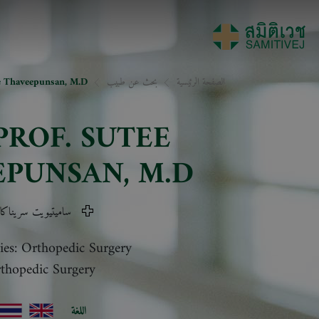
 Thaveepunsan, M.D.
بحث عن طبيب
الصفحة الرئيسية
PROF.
SUTEE
EPUNSAN
, M.D.
ميتيويت سريناكارين
ties: Orthopedic Surgery
thopedic Surgery
اللغة