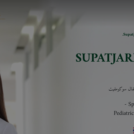
Supat
SUPATJA
فال سوكومفيت
-
Sp
Pediatri