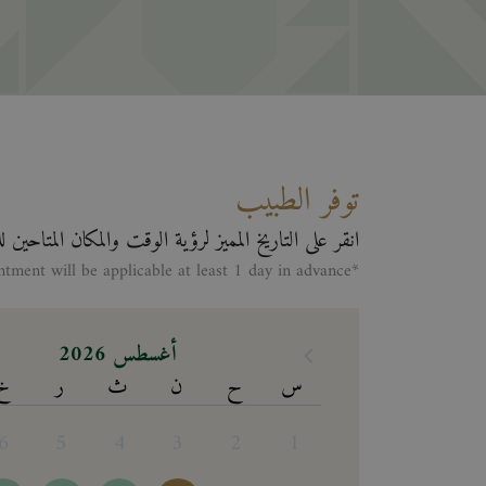
توفر الطبيب
انقر على التاريخ المميز لرؤية الوقت والمكان المتاحين 
*Making appontment will be applicable at least 1 day in advance
أغسطس 2026
س
ح
ن
ث
ر
خ
6
5
4
3
2
1