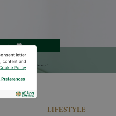
موعد
onsent letter.
اترك سؤالاً
, content and
* The Patient Support Team will reply to your inquiry
Cookie Policy
 Preferences
LIFESTYLE