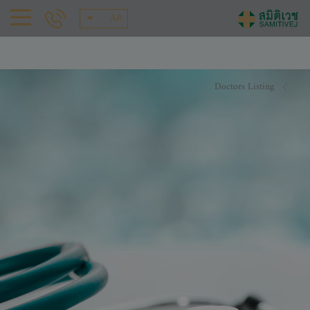
AR
Doctors Listing