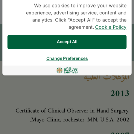
THAI
ENGLISH
We use cookies to improve your website
experience, advertising service, content and
analytics. Click "Accept All" to accept the
موعد
agreement.
Cookie Policy
اترك سؤالاً
Accept All
* The Patient Support Team will reply to your inquiry
Change Preferences
المؤهلات العلمية
2013
Certificate of Clinical Observer in Hand Surgery,
Mayo Clinic, rochester, MN, U.S.A. 2002.