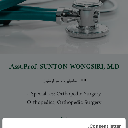
Asst.Prof.
SUNTON WONGSIRI
, M.D.
ساميتيويت سوكومفيت
-
Specialties: Orthopedic Surgery
Orthopedics, Orthopedic Surgery
اللغة
Consent letter.