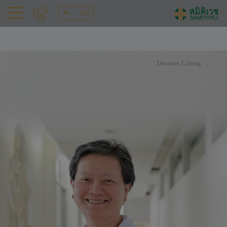
AR
Doctors Listing