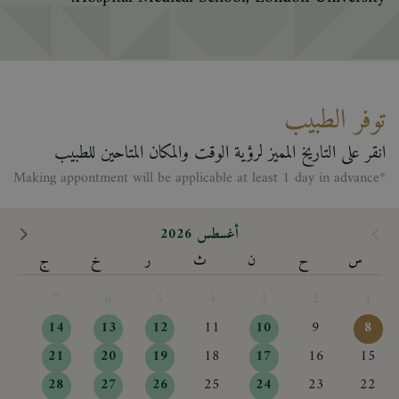
توفر الطبيب
انقر على التاريخ المميز لرؤية الوقت والمكان المتاحين للطبيب
*Making appontment will be applicable at least 1 day in advance
أغسطس 2026
س
ح
ن
ث
ر
خ
ج
7
6
5
4
3
2
1
14
13
12
11
10
9
8
21
20
19
18
17
16
15
28
27
26
25
24
23
22