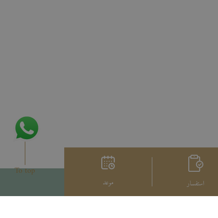
To top
موعد
استفسار