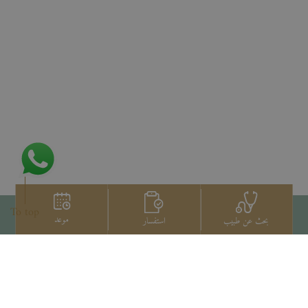
To top
موعد
استفسار
بحث عن طبيب