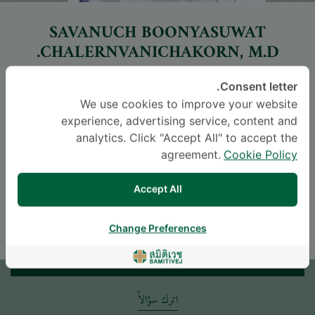
SAVANUCH BOONYASUWAT
CHALERNVANICHAKORN
, M.D.
مستشفى ساميتيويت الدولي للأطفال سريناكارين
Consent letter.
We use cookies to improve your website
-
Specialties: Pediatrics
experience, advertising service, content and
Pediatric Nephrology, Pediatrics
analytics. Click "Accept All" to accept the
agreement.
Cookie Policy
اللغة
Accept All
THAI
ENGLISH
Change Preferences
موعد
اترك سؤالاً