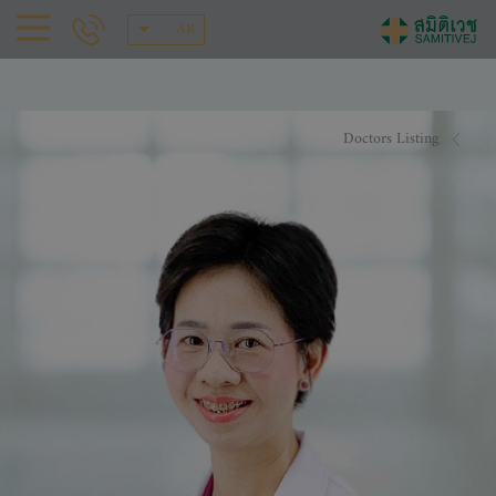
AR
Doctors Listing