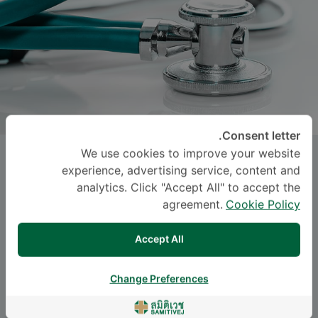
Consent letter.
We use cookies to improve your website
SARAYUT KANJANATARAYON
, M.D.
experience, advertising service, content and
analytics. Click "Accept All" to accept the
ساميتيويت سوكومفيت
agreement.
Cookie Policy
-
Specialties: Urological Surgery
Accept All
Urological Surgery
Change Preferences
اللغة