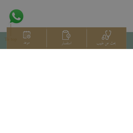
To top
موعد
استفسار
بحث عن طبيب
اتصل بنا
+66 2022 2222