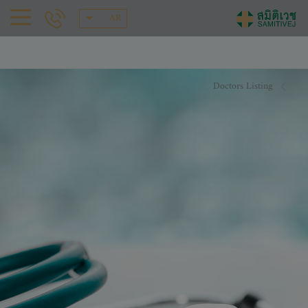
AR
Doctors Listing