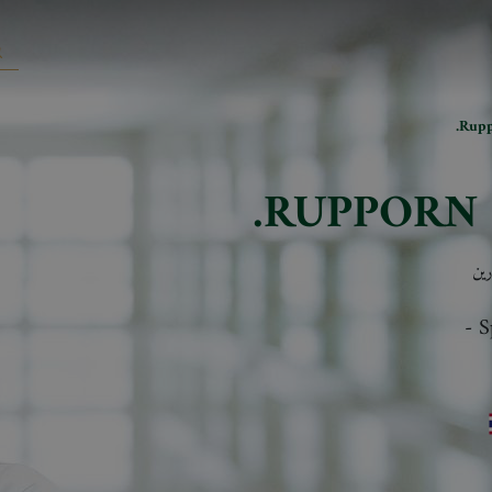
Rupp
RUPPORN 
ين
-
S