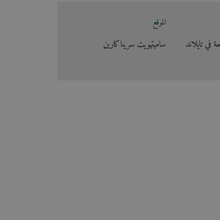
الموقع
ة في تايلاند
ساميتيويت سريناكارين