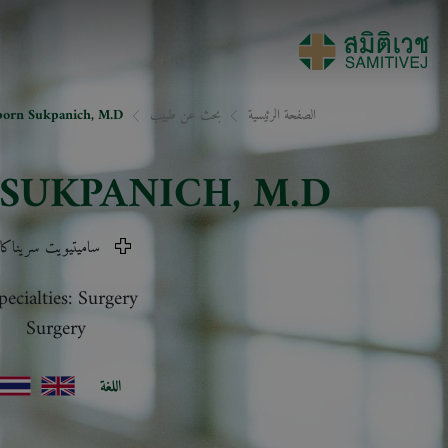
الصفحة الرئيسية
بحث عن طبيب
orn Sukpanich, M.D.
SUKPANICH
, M.D.
ساميتيويت سريناكار
pecialties: Surgery
Surgery
اللغة