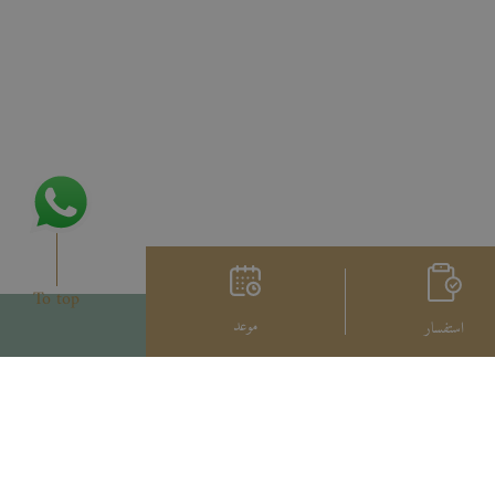
To top
موعد
استفسار