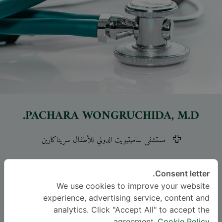
PACHARA WONGRUCHIDA
, M.D.
مستشفى ساميتيويت الدولي للأطفال سريناكارين
-
Specialties: Pediatrics
Pediatric Gastroenterology and Hepatology,
Consent letter.
We use cookies to improve your website
Pediatrics
experience, advertising service, content and
analytics. Click "Accept All" to accept the
اللغة