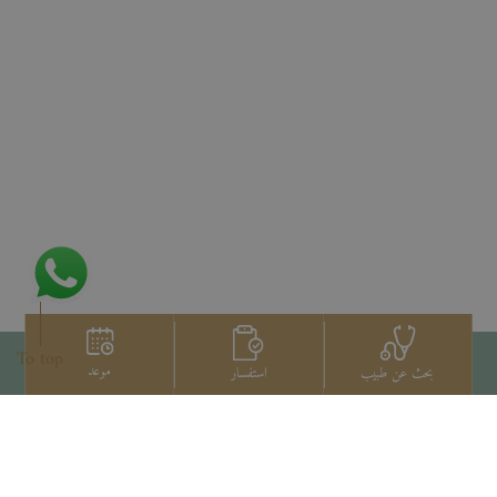
To top
موعد
استفسار
بحث عن طبيب