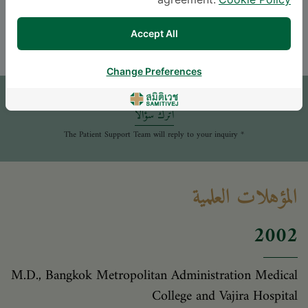
agreement.
Cookie Policy
THAI
ENGLISH
Accept All
موعد
Change Preferences
اترك سؤالاً
* The Patient Support Team will reply to your inquiry
المؤهلات العلمية
2002
M.D., Bangkok Metropolitan Administration Medical
College and Vajira Hospital