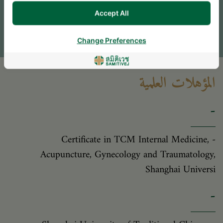
Accept All
اترك سؤالاً
* The Patient Support Team will reply to your inquiry
Change Preferences
المؤهلات العلمية
-
- Certificate in TCM Internal Medicine,
Acupuncture, Gynecology and Traumatology,
Shanghai Universi
-