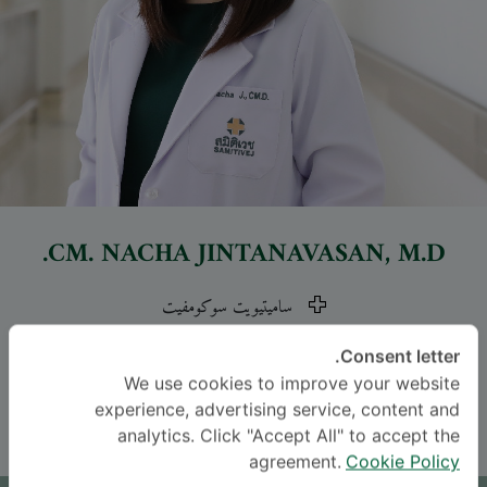
CM.
NACHA JINTANAVASAN
, M.D.
ساميتيويت سوكومفيت
اللغة
Consent letter.
We use cookies to improve your website
THAI
CHINESE
experience, advertising service, content and
analytics. Click "Accept All" to accept the
agreement.
Cookie Policy
موعد