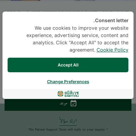
KORAWIT KITISRIRUNGUEANG
, M.D.
Consent letter.
ساميتيويت سريناكارين
We use cookies to improve your website
experience, advertising service, content and
-
Specialties: Otolaryngology
analytics. Click "Accept All" to accept the
Otolaryngology
agreement.
Cookie Policy
Accept All
اللغة
THAI
ENGLISH
Change Preferences
موعد
اترك سؤالاً
* The Patient Support Team will reply to your inquiry