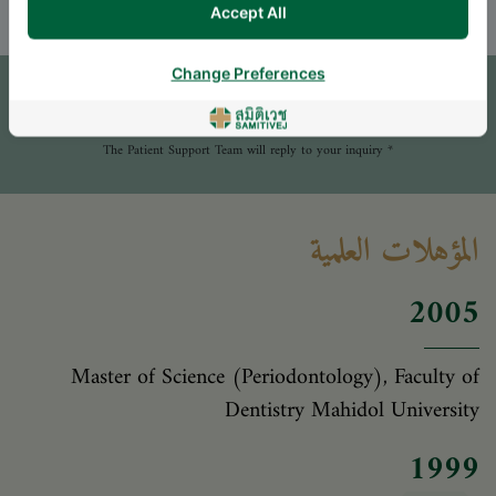
Accept All
موعد
Change Preferences
اترك سؤالاً
* The Patient Support Team will reply to your inquiry
المؤهلات العلمية
2005
Master of Science (Periodontology), Faculty of
Dentistry Mahidol University
1999