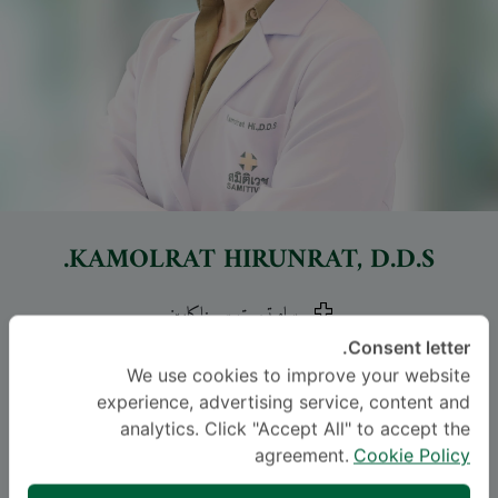
KAMOLRAT HIRUNRAT
, D.D.S.
ساميتيويت سريناكارين
Consent letter.
Periodontology
We use cookies to improve your website
experience, advertising service, content and
اللغة
analytics. Click "Accept All" to accept the
agreement.
Cookie Policy
THAI
ENGLISH