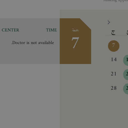
ج
جمعة
TIME
CENTER
7
Doctor is not available.
7
14
21
28