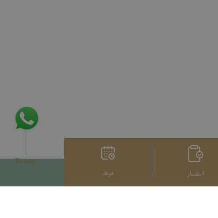
To top
موعد
استفسار