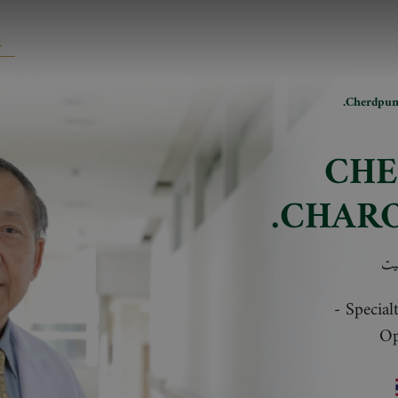
Cherdpunt
CH
CHARO
يت
-
Special
Op