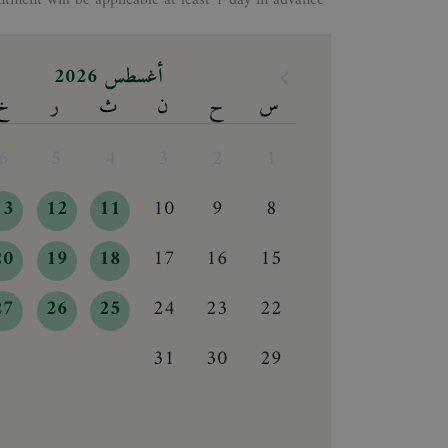
*Making appontment will be applicable at least 1 day in advance
أغسطس 2026
س
ح
ن
ث
ر
خ
6
5
4
3
2
1
13
12
11
10
9
8
20
19
18
17
16
15
27
26
25
24
23
22
31
30
29