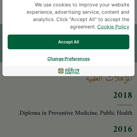
THAI
ENGLISH
We use cookies to improve your website
experience, advertising service, content and
analytics. Click "Accept All" to accept the
موعد
agreement.
Cookie Policy
اترك سؤالاً
Accept All
* The Patient Support Team will reply to your inquiry
Change Preferences
المؤهلات العلمية
2018
Diploma in Preventive Medicine, Public Health.
2016