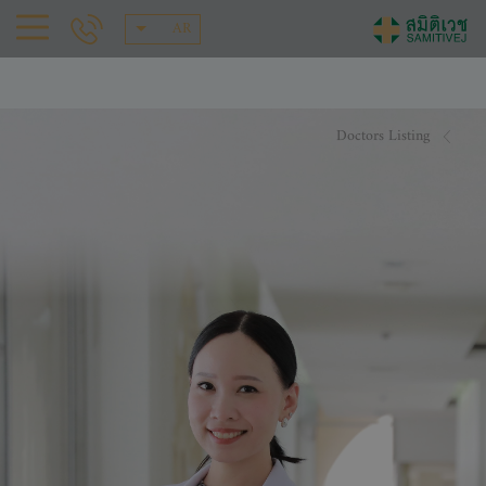
AR
Doctors Listing