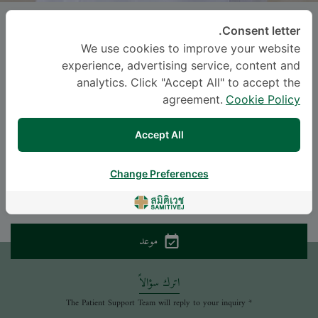
ATHIT WUTTHISANWATTHANA
, M.D.
Consent letter.
We use cookies to improve your website
ساميتيويت سوكومفيت
experience, advertising service, content and
analytics. Click "Accept All" to accept the
-
Specialties: Internal Medicine
agreement.
Cookie Policy
Allergy and Clinical Immunology, Internal Medicine
Accept All
اللغة
Change Preferences
THAI
ENGLISH
موعد
اترك سؤالاً
* The Patient Support Team will reply to your inquiry