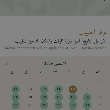
توفر الطبيب
انقر على التاريخ المميز لرؤية الوقت والمكان المتاحين للطبيب
*Making appontment will be applicable at least 1 day in advance
أغسطس 2026
س
ح
ن
ث
ر
خ
ج
7
6
5
4
3
2
1
14
13
12
11
10
9
8
21
20
19
18
17
16
15
28
27
26
25
24
23
22