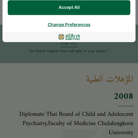
THAI
ENGLISH
Accept All
موعد
Change Preferences
اترك سؤالاً
* The Patient Support Team will reply to your inquiry
المؤهلات العلمية
2008
Diplomate Thai Board of Child and Adolescent
Psychiatry,Faculty of Medicine Chulalongkorn
University