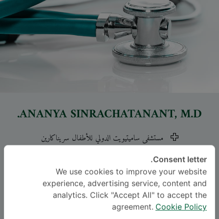
ANANYA SINRACHATANANT
, M.D.
مستشفى ساميتيويت الدولي للأطفال سريناكارين
-
Specialties: Child and Adolescent Psychiatry
Consent letter.
Child and Adolescent Psychiatry
We use cookies to improve your website
experience, advertising service, content and
analytics. Click "Accept All" to accept the
اللغة
agreement.
Cookie Policy