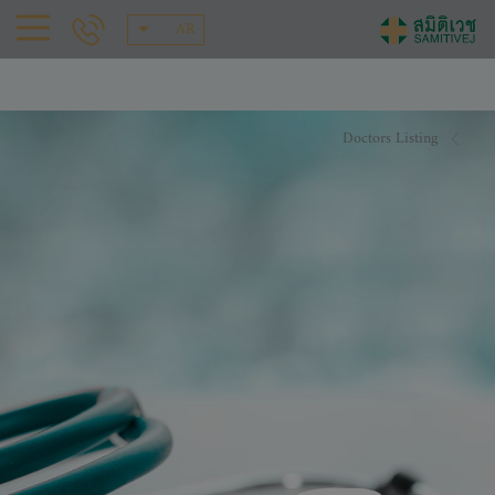
AR
Doctors Listing