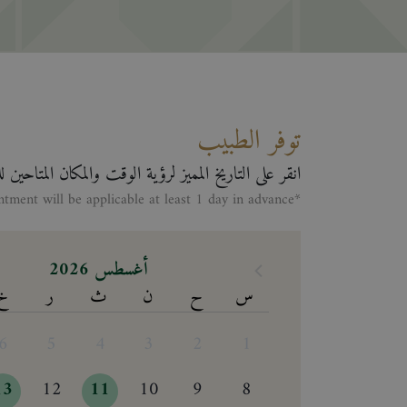
توفر الطبيب
انقر على التاريخ المميز لرؤية الوقت والمكان المتاحين 
*Making appontment will be applicable at least 1 day in advance
أغسطس 2026
س
ح
ن
ث
ر
خ
6
5
4
3
2
1
13
12
11
10
9
8