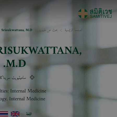
الصفحة الرئيسية
بحث عن طبيب
 Srisukwattana, M.D.
SRISUKWATTANA
,
M.D.
ساميتيويت سريناكار
lties: Internal Medicine
ogy, Internal Medicine
اللغة