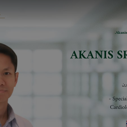
Akanis
AKANIS 
ين
-
Specia
Cardiol