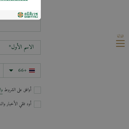
سؤالك*
القائمة
الاسم الأول*
أوافق على الشروط
وا
أود تلقي الأخبار وا