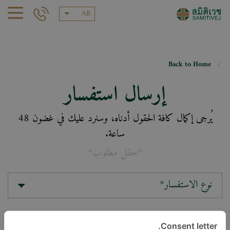
AR
Back to Home
إرسال استفسار
يُرجى إكمال كافة الحقول أدناه، وسنرد عليك في غضون 48
ساعة.
*حقل مطلوب*
نوع الاستفسار*
الموقع*
Consent letter.