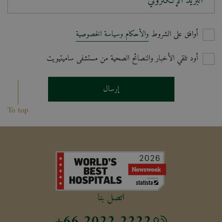
البريد الإلكتروني*
أوافق على الشروط
والأحكام وسياسة الخصوصية
أود تلقي الأخبار والنصائح الصحية من مستشفى ساميتيويت
إرسال
To top
اتصل بنا
+66 2022 2222