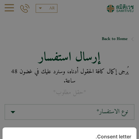
AR
Back to Home
إرسال استفسار
يُرجى إكمال كافة الحقول أدناه، وسنرد عليك في غضون 48
ساعة.
*حقل مطلوب*
نوع الاستفسار*
الموقع*
Consent letter.