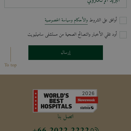
البريد الإلكتروني*
أوافق على الشروط
والأحكام وسياسة الخصوصية
أود تلقي الأخبار والنصائح الصحية من مستشفى ساميتيويت
إرسال
To top
اتصل بنا
+66 2022 2222