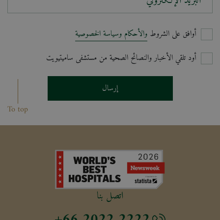
البريد الإلكتروني*
أوافق على الشروط
والأحكام وسياسة الخصوصية
أود تلقي الأخبار والنصائح الصحية من مستشفى ساميتيويت
إرسال
To top
اتصل بنا
+66 2022 2222