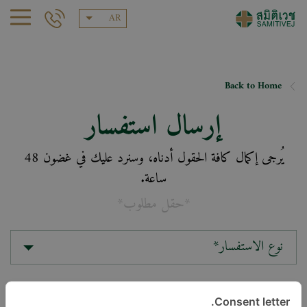
AR
Back to Home
إرسال استفسار
يُرجى إكمال كافة الحقول أدناه، وسنرد عليك في غضون 48
ساعة.
*حقل مطلوب*
نوع الاستفسار*
الموقع*
Consent letter.