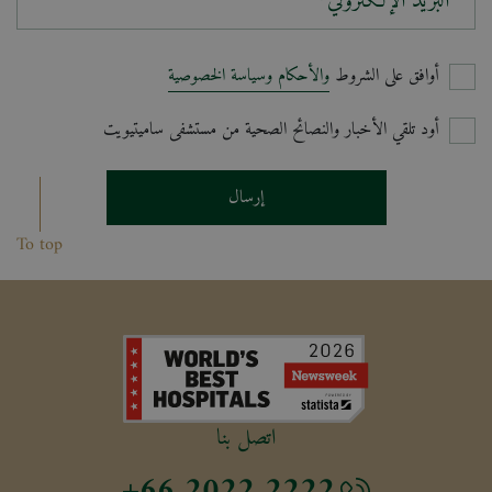
البريد الإلكتروني*
أوافق على الشروط
والأحكام وسياسة الخصوصية
أود تلقي الأخبار والنصائح الصحية من مستشفى ساميتيويت
إرسال
To top
اتصل بنا
+66 2022 2222