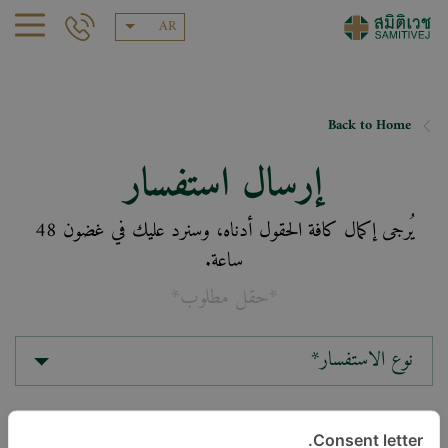
AR
Back to Home
إرسال استفسار
يُرجى إكمال كافة الحقول أدناه، وسنرد عليك في غضون 48
ساعة.
*حقل مطلوب*
نوع الاستفسار*
الموقع*
Consent letter.