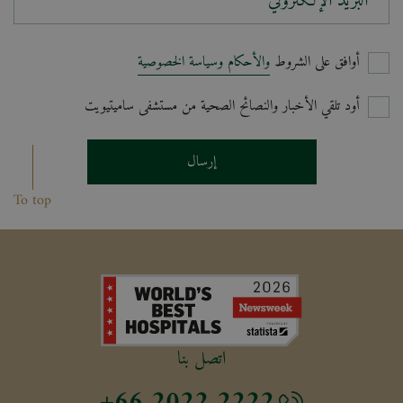
البريد الإلكتروني*
أوافق على الشروط
والأحكام وسياسة الخصوصية
أود تلقي الأخبار والنصائح الصحية من مستشفى ساميتيويت
إرسال
To top
اتصل بنا
+66 2022 2222