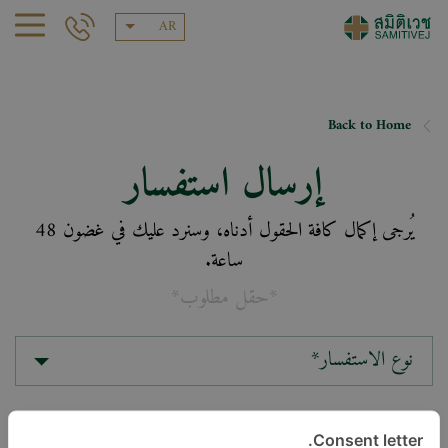
AR
Back to Home
إرسال استفسار
يُرجى إكمال كافة الحقول أدناه، وسنرد عليك في غضون 48
ساعة.
*حقل مطلوب*
نوع الاستفسار*
الموقع*
Consent letter.