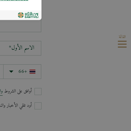
سؤالك*
القائمة
الاسم الأول*
أوافق على الشروط
وا
أود تلقي الأخبار وا