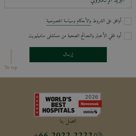
البريد الإلكتروني*
أوافق على الشروط
والأحكام وسياسة الخصوصية
أود تلقي الأخبار والنصائح الصحية من مستشفى ساميتيويت
إرسال
To top
اتصل بنا
+66 2022 2222