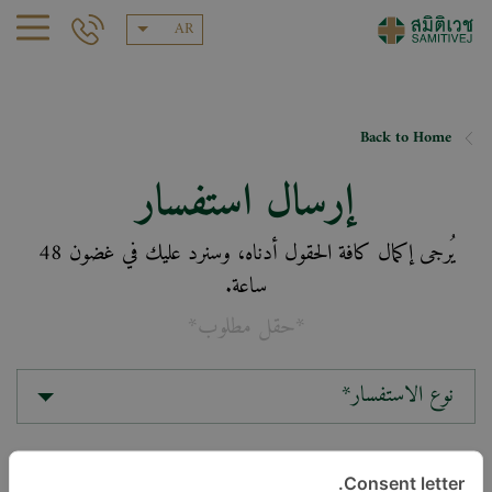
AR
Back to Home
إرسال استفسار
يُرجى إكمال كافة الحقول أدناه، وسنرد عليك في غضون 48
ساعة.
*حقل مطلوب*
نوع الاستفسار*
الموقع*
Consent letter.