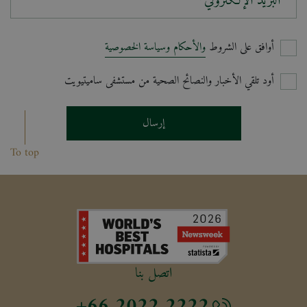
البريد الإلكتروني*
أوافق على الشروط
والأحكام وسياسة الخصوصية
أود تلقي الأخبار والنصائح الصحية من مستشفى ساميتيويت
إرسال
To top
اتصل بنا
+66 2022 2222