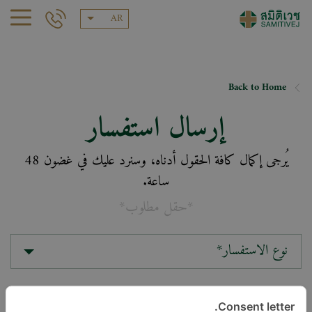
AR
Back to Home
إرسال استفسار
يُرجى إكمال كافة الحقول أدناه، وسنرد عليك في غضون 48
ساعة.
*حقل مطلوب*
نوع الاستفسار*
الموقع*
Consent letter.