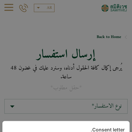
AR
Back to Home
إرسال استفسار
يُرجى إكمال كافة الحقول أدناه، وسنرد عليك في غضون 48
ساعة.
*حقل مطلوب*
نوع الاستفسار*
الموقع*
Consent letter.