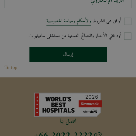
البريد الإلكتروني*
أوافق على الشروط
والأحكام وسياسة الخصوصية
أود تلقي الأخبار والنصائح الصحية من مستشفى ساميتيويت
إرسال
To top
اتصل بنا
+66 2022 2222