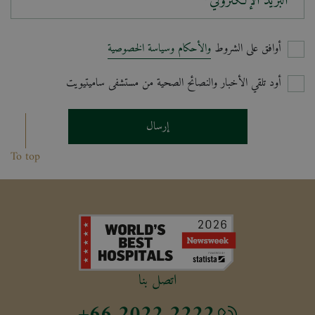
البريد الإلكتروني*
أوافق على الشروط
والأحكام وسياسة الخصوصية
أود تلقي الأخبار والنصائح الصحية من مستشفى ساميتيويت
إرسال
To top
اتصل بنا
+66 2022 2222