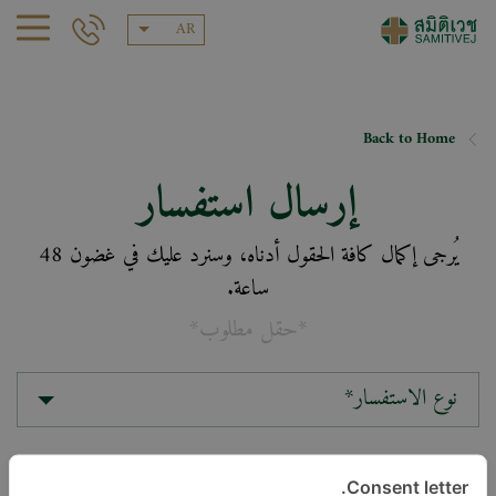
AR
Back to Home
إرسال استفسار
يُرجى إكمال كافة الحقول أدناه، وسنرد عليك في غضون 48
ساعة.
*حقل مطلوب*
نوع الاستفسار*
الموقع*
Consent letter.