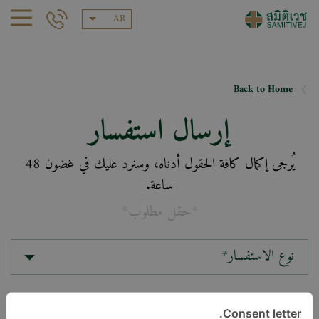
AR
Back to Home
إرسال استفسار
يُرجى إكمال كافة الحقول أدناه، وسنرد عليك في غضون 48
ساعة.
*حقل مطلوب*
نوع الاستفسار*
الموقع*
Consent letter.