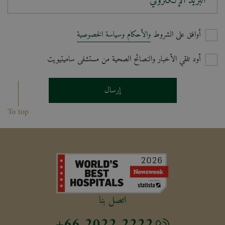
البريد الإلكتروني*
أوافق على الشروط
والأحكام وسياسة الخصوصية
أود تلقي الأخبار والنصائح الصحية من مستشفى ساميتيويت
إرسال
To top
اتصل بنا
+66 2022 2222