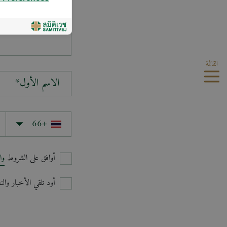
سؤالك*
القائمة
الاسم الأول*
أوافق على الشروط
وا
أود تلقي الأخبار وا