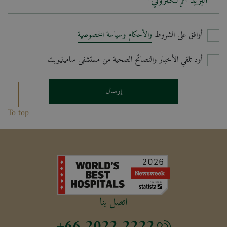
البريد الإلكتروني*
أوافق على الشروط
والأحكام وسياسة الخصوصية
أود تلقي الأخبار والنصائح الصحية من مستشفى ساميتيويت
إرسال
To top
اتصل بنا
+66 2022 2222