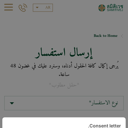
AR
Back to Home
إرسال استفسار
يُرجى إكمال كافة الحقول أدناه، وسنرد عليك في غضون 48
ساعة.
*حقل مطلوب*
نوع الاستفسار*
الموقع*
Consent letter.