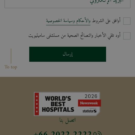
البريد الإلكتروني*
أوافق على الشروط
والأحكام وسياسة الخصوصية
أود تلقي الأخبار والنصائح الصحية من مستشفى ساميتيويت
إرسال
To top
اتصل بنا
+66 2022 2222