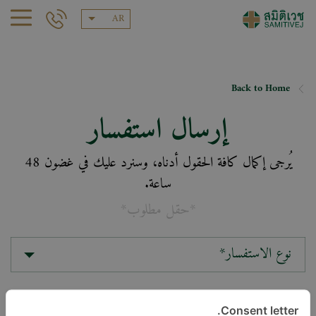
AR
Back to Home
إرسال استفسار
يُرجى إكمال كافة الحقول أدناه، وسنرد عليك في غضون 48
ساعة.
*حقل مطلوب*
نوع الاستفسار*
الموقع*
Consent letter.