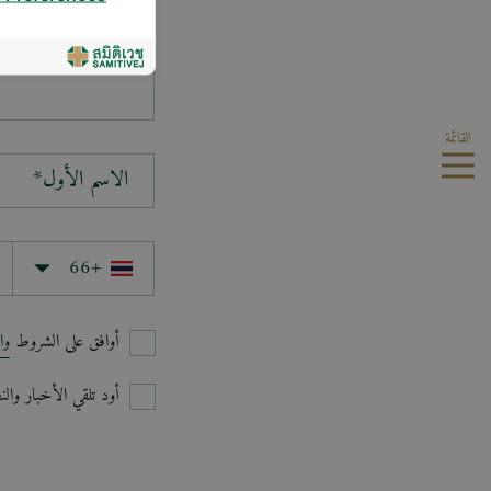
سؤالك*
القائمة
الاسم الأول*
أوافق على الشروط
وا
أود تلقي الأخبار وا