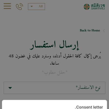
AR
Back to Home
إرسال استفسار
يُرجى إكمال كافة الحقول أدناه، وسنرد عليك في غضون 48
ساعة.
*حقل مطلوب*
نوع الاستفسار*
الموقع*
Consent letter.