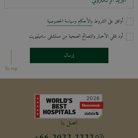
البريد الإلكتروني*
أوافق على الشروط
والأحكام وسياسة الخصوصية
أود تلقي الأخبار والنصائح الصحية من مستشفى ساميتيويت
إرسال
To top
اتصل بنا
+66 2022 2222