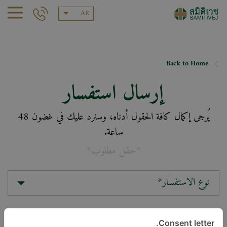
AR
Back to Home
إرسال استفسار
يُرجى إكمال كافة الحقول أدناه، وسنرد عليك في غضون 48
ساعة.
*حقل مطلوب*
نوع الاستفسار*
الموقع*
Consent letter.