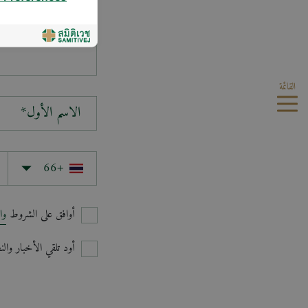
سؤالك*
القائمة
الاسم الأول*
أوافق على الشروط
وا
أود تلقي الأخبار وا