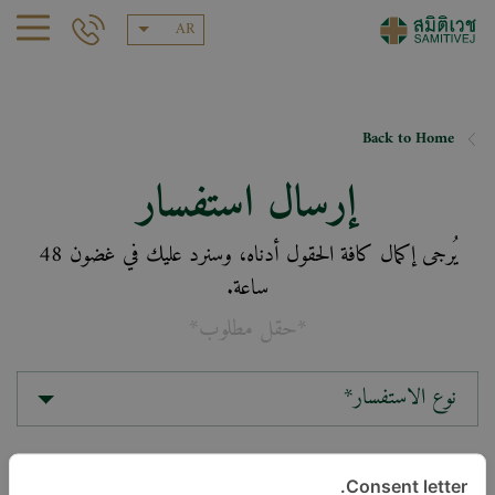
AR
Back to Home
إرسال استفسار
يُرجى إكمال كافة الحقول أدناه، وسنرد عليك في غضون 48
ساعة.
*حقل مطلوب*
نوع الاستفسار*
الموقع*
Consent letter.