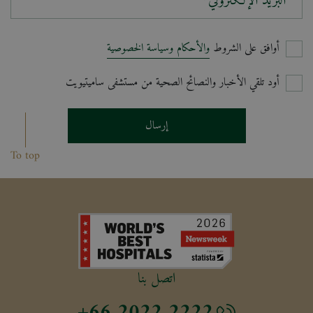
البريد الإلكتروني*
أوافق على الشروط
والأحكام وسياسة الخصوصية
أود تلقي الأخبار والنصائح الصحية من مستشفى ساميتيويت
إرسال
To top
اتصل بنا
+66 2022 2222