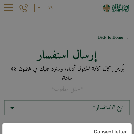
AR
Back to Home
إرسال استفسار
يُرجى إكمال كافة الحقول أدناه، وسنرد عليك في غضون 48
ساعة.
*حقل مطلوب*
نوع الاستفسار*
الموقع*
Consent letter.