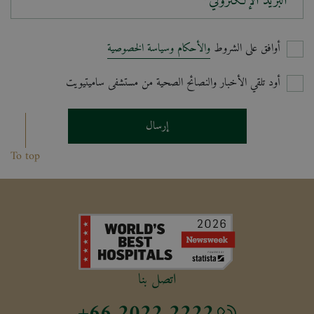
البريد الإلكتروني*
أوافق على الشروط
والأحكام وسياسة الخصوصية
أود تلقي الأخبار والنصائح الصحية من مستشفى ساميتيويت
إرسال
To top
اتصل بنا
+66 2022 2222