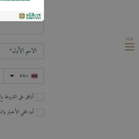
سؤالك*
القائمة
الاسم الأول*
أوافق على الشروط
وا
أود تلقي الأخبار وا